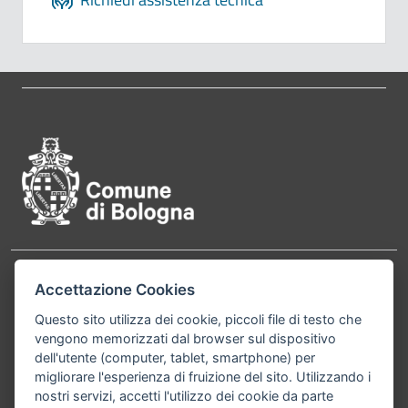
Pié di pagina di Comune di Bol
Contatti
Accettazione Cookies
Comune di Bologna, Piazza Maggiore, 6 - 40124
Bologna P.Iva 01232710374 Cod. IBAN: IT 88 R
Questo sito utilizza dei cookie, piccoli file di testo che
vengono memorizzati dal browser sul dispositivo
02008 02435 000020067156
dell'utente (computer, tablet, smartphone) per
migliorare l'esperienza di fruizione del sito. Utilizzando i
Telefono:
051203040
nostri servizi, accetti l'utilizzo dei cookie da parte