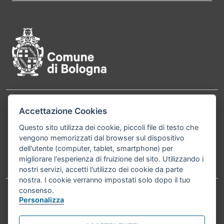
Pié di pagina di Comune di Bol
Contatti
Accettazione Cookies
Comune di Bologna, Piazza Maggiore, 6 - 40124
Bologna P.Iva 01232710374 Cod. IBAN: IT 88 R
Questo sito utilizza dei cookie, piccoli file di testo che
vengono memorizzati dal browser sul dispositivo
02008 02435 000020067156
dell'utente (computer, tablet, smartphone) per
migliorare l'esperienza di fruizione del sito. Utilizzando i
Telefono:
051203040
nostri servizi, accetti l'utilizzo dei cookie da parte
nostra. I cookie verranno impostati solo dopo il tuo
consenso.
Personalizza
Accessibilità
Carta dei valori
Informativa sul trattamento dei dati personali
Note legali