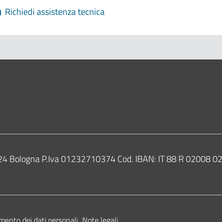
Richiedi assistenza tecnica
ne di Bologna
0124 Bologna P.Iva 01232710374 Cod. IBAN: IT 88 R 02008
mento dei dati personali
Note legali