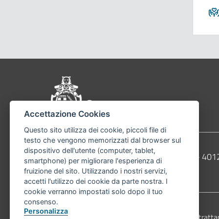
Pié di pagina di Comu
Accettazione Cookies
Questo sito utilizza dei cookie, piccoli file di
testo che vengono memorizzati dal browser sul
dispositivo dell'utente (computer, tablet,
Contatti
Comune di Bologna, Piazza Maggiore, 6 - 4
smartphone) per migliorare l'esperienza di
fruizione del sito. Utilizzando i nostri servizi,
Telefono:
051203040
accetti l'utilizzo dei cookie da parte nostra. I
cookie verranno impostati solo dopo il tuo
consenso.
Personalizza
Accessibilità
Carta dei valori
Informativa sul tratta