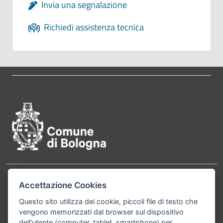
Invia una segnalazione
Richiedi assistenza tecnica
Pié di pagina di Comune di Bol
Contatti
Accettazione Cookies
Comune di Bologna, Piazza Maggiore, 6 - 40124
Bologna P.Iva 01232710374 Cod. IBAN: IT 88 R
Questo sito utilizza dei cookie, piccoli file di testo che
vengono memorizzati dal browser sul dispositivo
02008 02435 000020067156
dell'utente (computer, tablet, smartphone) per