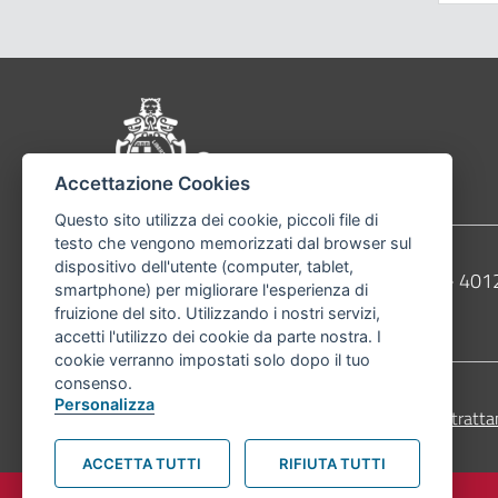
Pié di pagina di Comu
Accettazione Cookies
Questo sito utilizza dei cookie, piccoli file di
testo che vengono memorizzati dal browser sul
dispositivo dell'utente (computer, tablet,
Contatti
Comune di Bologna, Piazza Maggiore, 6 - 4
smartphone) per migliorare l'esperienza di
fruizione del sito. Utilizzando i nostri servizi,
Telefono:
051203040
accetti l'utilizzo dei cookie da parte nostra. I
cookie verranno impostati solo dopo il tuo
consenso.
Personalizza
Accessibilità
Carta dei valori
Informativa sul tratta
ACCETTA TUTTI
RIFIUTA TUTTI