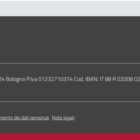
ne di Bologna
0124 Bologna P.Iva 01232710374 Cod. IBAN: IT 88 R 02008
mento dei dati personali
Note legali