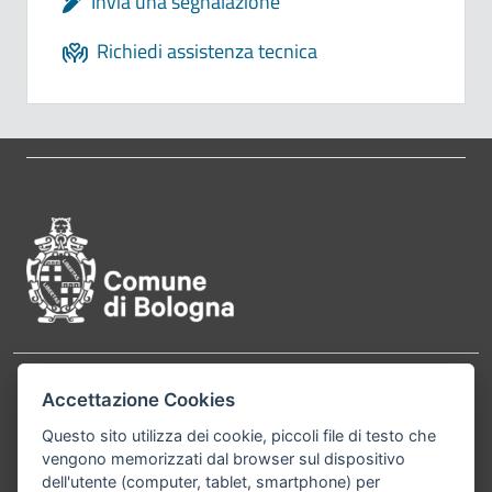
Invia una segnalazione
Richiedi assistenza tecnica
Pié di pagina di Comune di Bol
Contatti
Accettazione Cookies
Comune di Bologna, Piazza Maggiore, 6 - 40124
Bologna P.Iva 01232710374 Cod. IBAN: IT 88 R
Questo sito utilizza dei cookie, piccoli file di testo che
vengono memorizzati dal browser sul dispositivo
02008 02435 000020067156
dell'utente (computer, tablet, smartphone) per