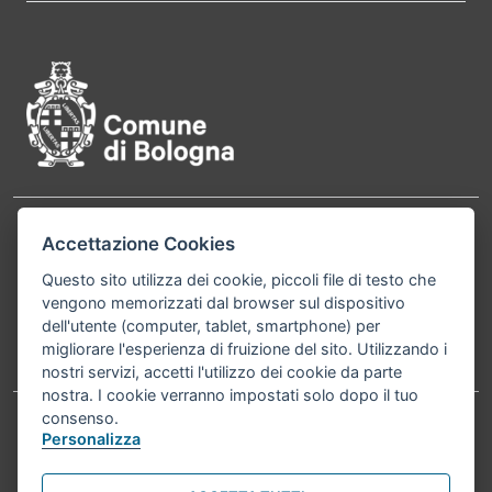
Pié di pagina di Comune di Bol
Contatti
Accettazione Cookies
Comune di Bologna, Piazza Maggiore, 6 - 40124
Bologna P.Iva 01232710374 Cod. IBAN: IT 88 R
Questo sito utilizza dei cookie, piccoli file di testo che
vengono memorizzati dal browser sul dispositivo
02008 02435 000020067156
dell'utente (computer, tablet, smartphone) per
migliorare l'esperienza di fruizione del sito. Utilizzando i
Telefono:
051203040
nostri servizi, accetti l'utilizzo dei cookie da parte
nostra. I cookie verranno impostati solo dopo il tuo
consenso.
Personalizza
Accessibilità
Carta dei valori
Informativa sul trattamento dei dati personali
Note legali