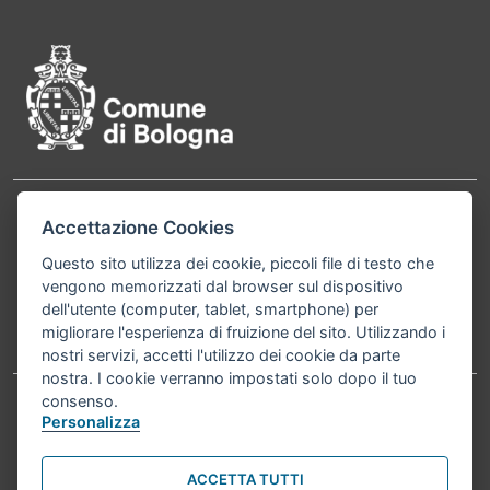
Pié di pagina di Comune di Bol
Contatti
Accettazione Cookies
Comune di Bologna, Piazza Maggiore, 6 - 40124
Bologna P.Iva 01232710374 Cod. IBAN: IT 88 R
Questo sito utilizza dei cookie, piccoli file di testo che
vengono memorizzati dal browser sul dispositivo
02008 02435 000020067156
dell'utente (computer, tablet, smartphone) per
migliorare l'esperienza di fruizione del sito. Utilizzando i
Telefono:
051203040
nostri servizi, accetti l'utilizzo dei cookie da parte
nostra. I cookie verranno impostati solo dopo il tuo
consenso.
Personalizza
Accessibilità
Carta dei valori
Informativa sul trattamento dei dati personali
Note legali
ACCETTA TUTTI