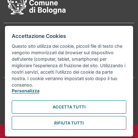
Contatti
Accettazione Cookies
Comune di Bologna, Piazza Maggiore, 6 - 40124
Bologna P.Iva 01232710374 Cod. IBAN: IT 88 R
Questo sito utilizza dei cookie, piccoli file di testo che
vengono memorizzati dal browser sul dispositivo
02008 02435 000020067156
dell'utente (computer, tablet, smartphone) per
migliorare l'esperienza di fruizione del sito. Utilizzando i
Telefono:
051203040
nostri servizi, accetti l'utilizzo dei cookie da parte
nostra. I cookie verranno impostati solo dopo il tuo
consenso.
Personalizza
Accessibilità
Carta dei valori
Informativa sul trattamento dei dati personali
Note legali
ACCETTA TUTTI
© Comune di Bologna 2026. Tutti i diritti riservati.
RIFIUTA TUTTI