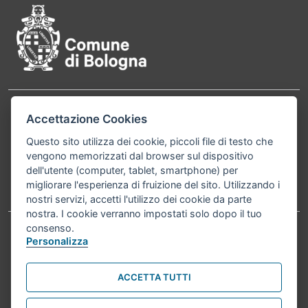
Contatti
Accettazione Cookies
Comune di Bologna, Piazza Maggiore, 6 - 40124
Bologna P.Iva 01232710374 Cod. IBAN: IT 88 R
Questo sito utilizza dei cookie, piccoli file di testo che
vengono memorizzati dal browser sul dispositivo
02008 02435 000020067156
dell'utente (computer, tablet, smartphone) per
migliorare l'esperienza di fruizione del sito. Utilizzando i
Telefono:
051203040
nostri servizi, accetti l'utilizzo dei cookie da parte
nostra. I cookie verranno impostati solo dopo il tuo
consenso.
Personalizza
Accessibilità
Carta dei valori
Informativa sul trattamento dei dati personali
Note legali
ACCETTA TUTTI
© Comune di Bologna 2026. Tutti i diritti riservati.