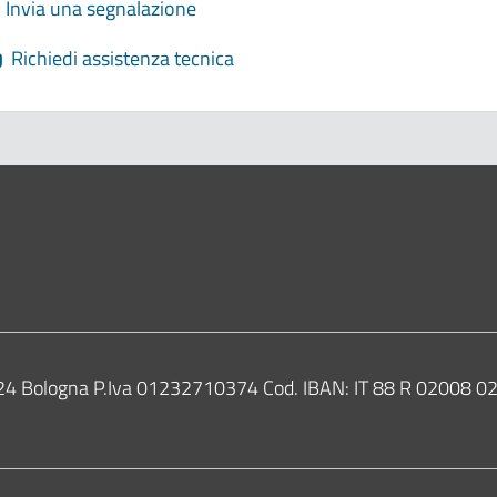
Invia una segnalazione
Richiedi assistenza tecnica
ne di Bologna
0124 Bologna P.Iva 01232710374 Cod. IBAN: IT 88 R 02008