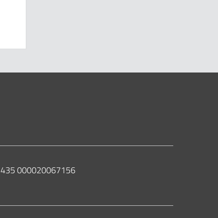
 02435 000020067156