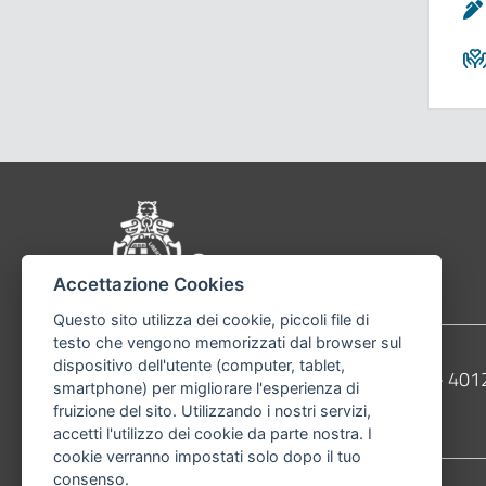
Pié di pagina di Comu
Accettazione Cookies
Questo sito utilizza dei cookie, piccoli file di
testo che vengono memorizzati dal browser sul
dispositivo dell'utente (computer, tablet,
Contatti
Comune di Bologna, Piazza Maggiore, 6 - 4
smartphone) per migliorare l'esperienza di
fruizione del sito. Utilizzando i nostri servizi,
Telefono:
051203040
accetti l'utilizzo dei cookie da parte nostra. I
cookie verranno impostati solo dopo il tuo
consenso.