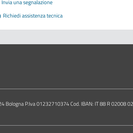
Invia una segnalazione
Richiedi assistenza tecnica
ne di Bologna
0124 Bologna P.Iva 01232710374 Cod. IBAN: IT 88 R 02008