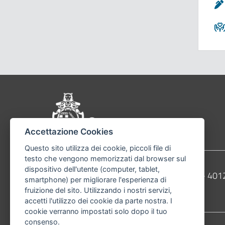
Pié di pagina di Comu
Accettazione Cookies
Questo sito utilizza dei cookie, piccoli file di
testo che vengono memorizzati dal browser sul
dispositivo dell'utente (computer, tablet,
Contatti
Comune di Bologna, Piazza Maggiore, 6 - 4
smartphone) per migliorare l'esperienza di
fruizione del sito. Utilizzando i nostri servizi,
Telefono:
051203040
accetti l'utilizzo dei cookie da parte nostra. I
cookie verranno impostati solo dopo il tuo
consenso.