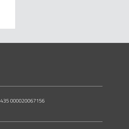
 02435 000020067156