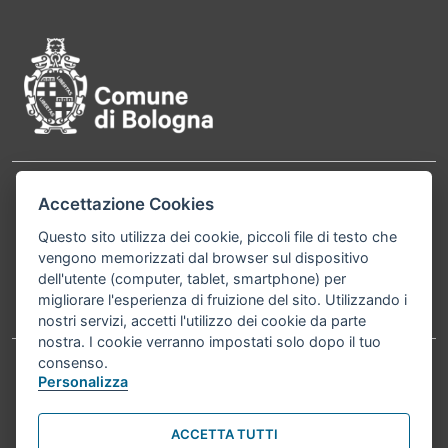
Pié di pagina di Comune di Bol
Contatti
Accettazione Cookies
Comune di Bologna, Piazza Maggiore, 6 - 40124
Bologna P.Iva 01232710374 Cod. IBAN: IT 88 R
Questo sito utilizza dei cookie, piccoli file di testo che
vengono memorizzati dal browser sul dispositivo
02008 02435 000020067156
dell'utente (computer, tablet, smartphone) per
migliorare l'esperienza di fruizione del sito. Utilizzando i
Telefono:
051203040
nostri servizi, accetti l'utilizzo dei cookie da parte
nostra. I cookie verranno impostati solo dopo il tuo
consenso.
Personalizza
Accessibilità
Carta dei valori
Informativa sul trattamento dei dati personali
Note legali
ACCETTA TUTTI