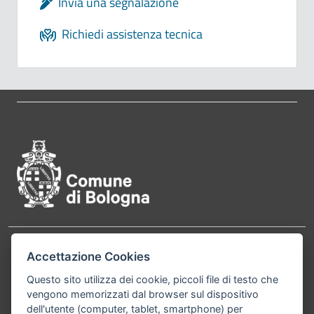
Invia una segnalazione
Richiedi assistenza tecnica
Pié di pagina di Comune di Bol
Contatti
Accettazione Cookies
Comune di Bologna, Piazza Maggiore, 6 - 40124
Bologna P.Iva 01232710374 Cod. IBAN: IT 88 R
Questo sito utilizza dei cookie, piccoli file di testo che
vengono memorizzati dal browser sul dispositivo
02008 02435 000020067156
dell'utente (computer, tablet, smartphone) per