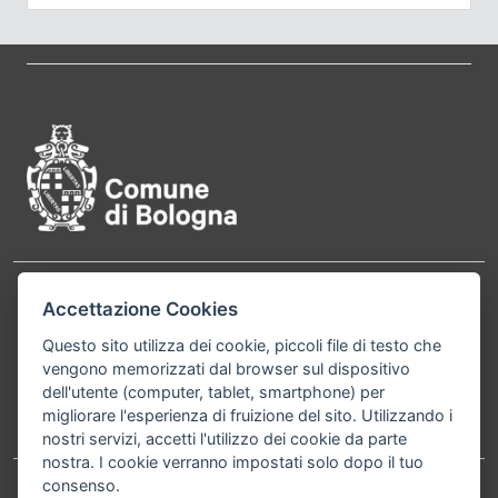
Pié di pagina di Comune di Bol
Accettazione Cookies
Contatti
Comune di Bologna, Piazza Maggiore, 6 - 40124
Bologna P.Iva 01232710374 Cod. IBAN: IT 88 R
Questo sito utilizza dei cookie, piccoli file di testo che
vengono memorizzati dal browser sul dispositivo
02008 02435 000020067156
dell'utente (computer, tablet, smartphone) per
migliorare l'esperienza di fruizione del sito. Utilizzando i
Telefono:
051203040
nostri servizi, accetti l'utilizzo dei cookie da parte
nostra. I cookie verranno impostati solo dopo il tuo
consenso.