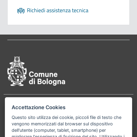
Richiedi assistenza tecnica
Pié di pagina di Comune di Bol
Contatti
Accettazione Cookies
Comune di Bologna, Piazza Maggiore, 6 - 40124
Bologna P.Iva 01232710374 Cod. IBAN: IT 88 R
Questo sito utilizza dei cookie, piccoli file di testo che
vengono memorizzati dal browser sul dispositivo
02008 02435 000020067156
dell'utente (computer, tablet, smartphone) per
migliorare l'esperienza di fruizione del sito. Utilizzando i