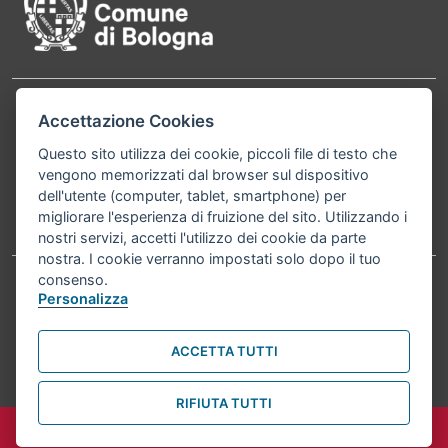
Accettazione Cookies
Contatti
Comune di Bologna, Piazza Maggiore, 6 - 40124
Bologna P.Iva 01232710374 Cod. IBAN: IT 88 R
Questo sito utilizza dei cookie, piccoli file di testo che
vengono memorizzati dal browser sul dispositivo
02008 02435 000020067156
dell'utente (computer, tablet, smartphone) per
migliorare l'esperienza di fruizione del sito. Utilizzando i
Telefono:
051203040
nostri servizi, accetti l'utilizzo dei cookie da parte
nostra. I cookie verranno impostati solo dopo il tuo
consenso.
Personalizza
Accessibilità
Carta dei valori
Informativa sul trattamento dei dati personali
Note legali
ACCETTA TUTTI
© Comune di Bologna 2026. Tutti i diritti riservati.
RIFIUTA TUTTI