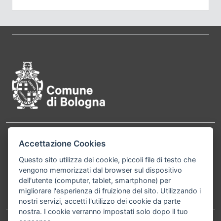
Pié di pagina di Comune di Bol
Contatti
Accettazione Cookies
Comune di Bologna, Piazza Maggiore, 6 - 40124
Bologna P.Iva 01232710374 Cod. IBAN: IT 88 R
Questo sito utilizza dei cookie, piccoli file di testo che
vengono memorizzati dal browser sul dispositivo
02008 02435 000020067156
dell'utente (computer, tablet, smartphone) per
migliorare l'esperienza di fruizione del sito. Utilizzando i
Telefono:
051203040
nostri servizi, accetti l'utilizzo dei cookie da parte
nostra. I cookie verranno impostati solo dopo il tuo