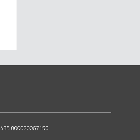
 02435 000020067156