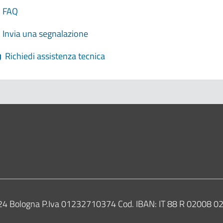
FAQ
Invia una segnalazione
Richiedi assistenza tecnica
ne di Bologna
0124 Bologna P.Iva 01232710374 Cod. IBAN: IT 88 R 02008