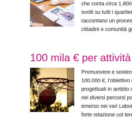
che conta circa 1.800
svolti su tutti i quarti
raccontano un process
cittadini e comunità g
100 mila € per attività
Promuovere e sostener
100.000 €, l’obiettiv
progettuali in ambito 
nei diversi percorsi p
emerso nei vari Labor
forte relazione col ter