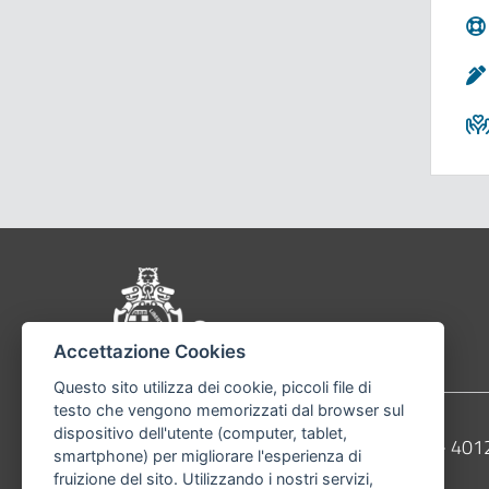
Pié di pagina di Comu
Accettazione Cookies
Questo sito utilizza dei cookie, piccoli file di
testo che vengono memorizzati dal browser sul
dispositivo dell'utente (computer, tablet,
Contatti
Comune di Bologna, Piazza Maggiore, 6 - 4
smartphone) per migliorare l'esperienza di
fruizione del sito. Utilizzando i nostri servizi,