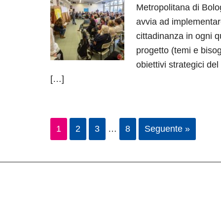
Metropolitana di Bolo
avvia ad implementare
cittadinanza in ogni q
progetto (temi e bisogn
obiettivi strategici 
[…]
1
2
3
…
8
Seguente »