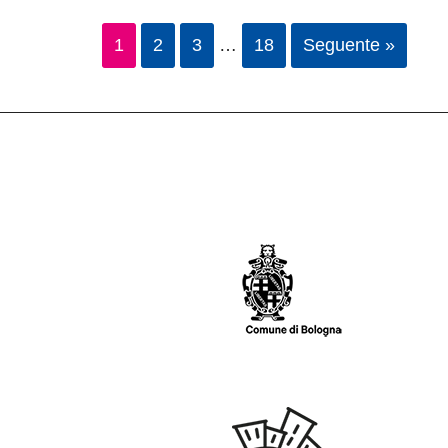
1
2
3
…
18
Seguente »