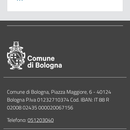
Pié di pagina di Comune di Bol
Contatti
Comune di Bologna, Piazza Maggiore, 6 - 40124
Bologna P.Iva 01232710374 Cod. IBAN: IT 88 R
02008 02435 000020067156
Telefono:
051203040