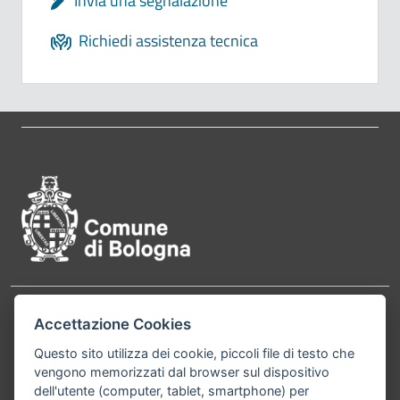
Invia una segnalazione
Richiedi assistenza tecnica
Pié di pagina di Comune di Bol
Contatti
Accettazione Cookies
Comune di Bologna, Piazza Maggiore, 6 - 40124
Bologna P.Iva 01232710374 Cod. IBAN: IT 88 R
Questo sito utilizza dei cookie, piccoli file di testo che
vengono memorizzati dal browser sul dispositivo
02008 02435 000020067156
dell'utente (computer, tablet, smartphone) per