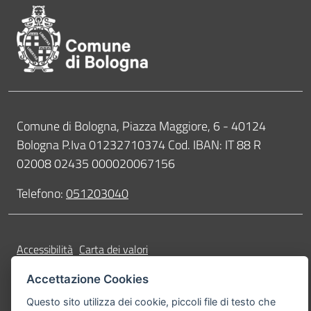
Contatti
Comune di Bologna, Piazza Maggiore, 6 - 40124
Bologna P.Iva 01232710374 Cod. IBAN: IT 88 R
02008 02435 000020067156
Telefono:
051203040
Accessibilità
Carta dei valori
Informativa sul trattamento dei dati personali
Note legali
Accettazione Cookies
© Comune di Bologna 2026. Tutti i diritti riservati.
Questo sito utilizza dei cookie, piccoli file di testo che