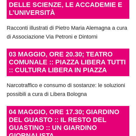
DELLE SCIENZE, LE ACCADEMIE E
L’UNIVERSITÀ
Racconti illustrati di Pietro Maria Alemagna a cura
di Associazione Via Petroni e Dintorni
03 MAGGIO, ORE 20.30; TEATRO
COMUNALE :: PIAZZA LIBERA TUTTI
:: CULTURA LIBERA IN PIAZZA
Narcotraffico e consumo di sostanze: le soluzioni
possibili a cura di Libera Bologna
04 MAGGIO, ORE 17.30; GIARDINO
DEL GUASTO :: IL RESTO DEL
GUASTINO :: UN GIARDINO
GIORNALISTA