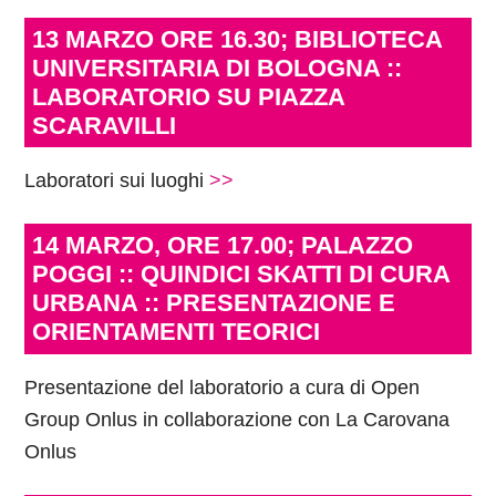
13 MARZO ORE 16.30; BIBLIOTECA
UNIVERSITARIA DI BOLOGNA ::
LABORATORIO SU PIAZZA
SCARAVILLI
Laboratori sui luoghi
>>
14 MARZO, ORE 17.00; PALAZZO
POGGI :: QUINDICI SKATTI DI CURA
URBANA :: PRESENTAZIONE E
ORIENTAMENTI TEORICI
Presentazione del laboratorio a cura di Open
Group Onlus in collaborazione con La Carovana
Onlus