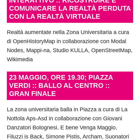
INTERATTIVO :: RICOSTRUIRE E
COMUNICARE LA REALTÀ PERDUTA
CON LA REALTÀ VIRTUALE
Realtà aumentate nella Zona Universitaria a cura
di OpenHistoryMap in collaborazione con Modal
Nodes, Mappi-na, Studio KULLA, OpenStreetMap,
Wikimedia
23 MAGGIO, ORE 19.30; PIAZZA
VERDI :: BALLO AL CENTRO ::
GRAN FINALE
La zona universitaria balla in Piazza a cura di La
Nottola Aps-Asd in collaborazione con Giovani
Danzatori Bolognesi, E bene Venga Maggio,
Filuzzi is Back, Simone Pistis, Archam, Suonatori