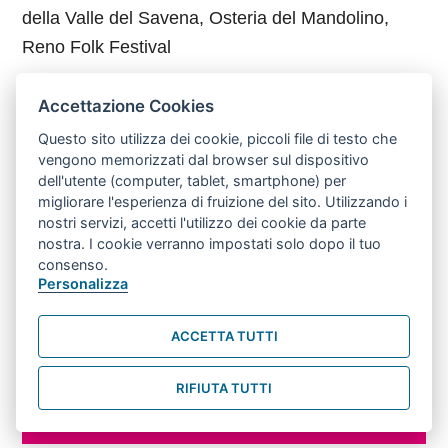
della Valle del Savena, Osteria del Mandolino,
Reno Folk Festival
25 MAGGIO, ORE 18.00; TEATRO
Accettazione Cookies
COMUNALE
:: METTIAMOCI
Questo sito utilizza dei cookie, piccoli file di testo che
ALL’OPERA :: L’OPERA E LA MODA
vengono memorizzati dal browser sul dispositivo
dell'utente (computer, tablet, smartphone) per
migliorare l'esperienza di fruizione del sito. Utilizzando i
Progetto di “audience development” per il pubblico
nostri servizi, accetti l'utilizzo dei cookie da parte
del Teatro Comunale a cura di Culturit Bologna
nostra. I cookie verranno impostati solo dopo il tuo
consenso.
Personalizza
29 MAGGIO, ORE 18:00, TEATRO
COMUNALE :: RIGEN(D)ERARE GLI
ACCETTA TUTTI
SPAZI E LE RELAZIONI :: NUOVE
PRODUZIONI ARTISTICHE E SPAZI
RIFIUTA TUTTI
URBANI TRA GIOCO E
SPERIMENTAZIONE