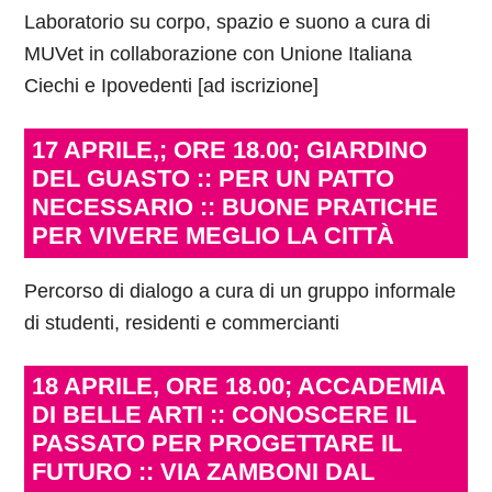
Laboratorio su corpo, spazio e suono a cura di
MUVet in collaborazione con Unione Italiana
Ciechi e Ipovedenti [ad iscrizione]
17 APRILE,; ORE 18.00; GIARDINO
DEL GUASTO :: PER UN PATTO
NECESSARIO :: BUONE PRATICHE
PER VIVERE MEGLIO LA CITTÀ
Percorso di dialogo a cura di un gruppo informale
di studenti, residenti e commercianti
18 APRILE, ORE 18.00; ACCADEMIA
DI BELLE ARTI :: CONOSCERE IL
PASSATO PER PROGETTARE IL
FUTURO :: VIA ZAMBONI DAL