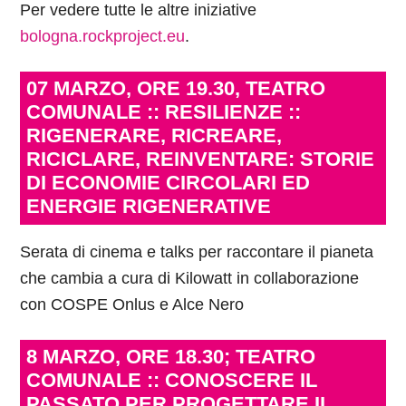
Per vedere tutte le altre iniziative
bologna.rockproject.eu
.
07 MARZO, ORE 19.30, TEATRO
COMUNALE :: RESILIENZE ::
RIGENERARE, RICREARE,
RICICLARE, REINVENTARE: STORIE
DI ECONOMIE CIRCOLARI ED
ENERGIE RIGENERATIVE
Serata di cinema e talks per raccontare il pianeta
che cambia a cura di Kilowatt in collaborazione
con COSPE Onlus e Alce Nero
8 MARZO, ORE 18.30; TEATRO
COMUNALE :: CONOSCERE IL
PASSATO PER PROGETTARE IL