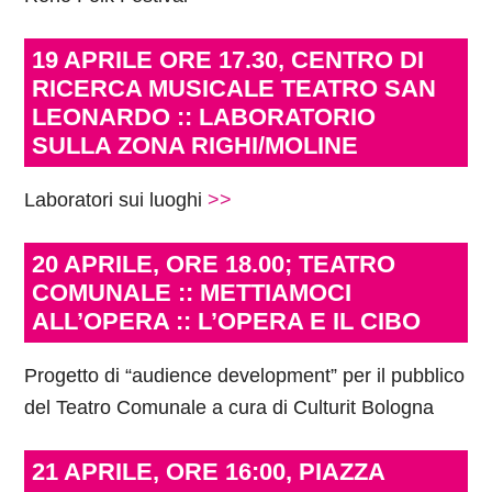
19 APRILE ORE 17.30, CENTRO DI
RICERCA MUSICALE TEATRO SAN
LEONARDO :: LABORATORIO
SULLA ZONA RIGHI/MOLINE
Laboratori sui luoghi
>>
20 APRILE, ORE 18.00; TEATRO
COMUNALE :: METTIAMOCI
ALL’OPERA :: L’OPERA E IL CIBO
Progetto di “audience development” per il pubblico
del Teatro Comunale a cura di Culturit Bologna
21 APRILE, ORE 16:00, PIAZZA