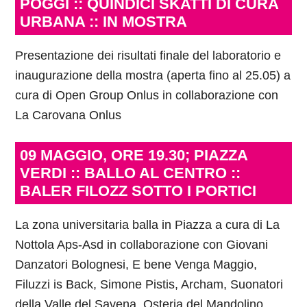
POGGI :: QUINDICI SKATTI DI CURA
URBANA :: IN MOSTRA
Presentazione dei risultati finale del laboratorio e
inaugurazione della mostra (aperta fino al 25.05) a
cura di Open Group Onlus in collaborazione con
La Carovana Onlus
09 MAGGIO, ORE 19.30; PIAZZA
VERDI :: BALLO AL CENTRO ::
BALER FILOZZ SOTTO I PORTICI
La zona universitaria balla in Piazza a cura di La
Nottola Aps-Asd in collaborazione con Giovani
Danzatori Bolognesi, E bene Venga Maggio,
Filuzzi is Back, Simone Pistis, Archam, Suonatori
della Valle del Savena, Osteria del Mandolino,