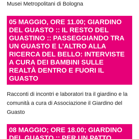
Musei Metropolitani di Bologna
05 MAGGIO, ORE 11.00; GIARDINO
DEL GUASTO :: IL RESTO DEL
GUASTINO :: PASSEGGIANDO TRA
UN GUASTO E L’ALTRO ALLA
RICERCA DEL BELLO: INTERVISTE
A CURA DEI BAMBINI SULLE
REALTÀ DENTRO E FUORI IL
GUASTO
Racconti di incontri e laboratori tra il giardino e la
comunità a cura di Associazione il Giardino del
Guasto
08 MAGGIO; ORE 18.00; GIARDINO
DEL GUASTO :: PER UN PATTO