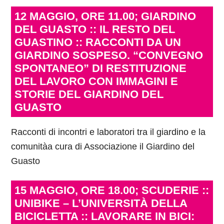
12 MAGGIO, ORE 11.00; GIARDINO
DEL GUASTO :: IL RESTO DEL
GUASTINO :: RACCONTI DA UN
GIARDINO SOSPESO. “CONVEGNO
SPONTANEO” DI RESTITUZIONE
DEL LAVORO CON IMMAGINI E
STORIE DEL GIARDINO DEL
GUASTO
Racconti di incontri e laboratori tra il giardino e la
comunitàa cura di Associazione il Giardino del
Guasto
15 MAGGIO, ORE 18.00; SCUDERIE ::
UNIBIKE – L’UNIVERSITÀ DELLA
BICICLETTA :: LAVORARE IN BICI: