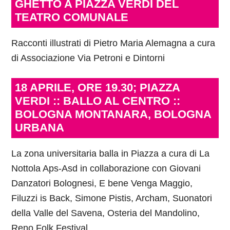
GHETTO A PIAZZA VERDI DEL
TEATRO COMUNALE
Racconti illustrati di Pietro Maria Alemagna a cura
di Associazione Via Petroni e Dintorni
18 APRILE, ORE 19.30; PIAZZA
VERDI :: BALLO AL CENTRO ::
BOLOGNA MONTANARA, BOLOGNA
URBANA
La zona universitaria balla in Piazza a cura di La
Nottola Aps-Asd in collaborazione con Giovani
Danzatori Bolognesi, E bene Venga Maggio,
Filuzzi is Back, Simone Pistis, Archam, Suonatori
della Valle del Savena, Osteria del Mandolino,
Reno Folk Festival