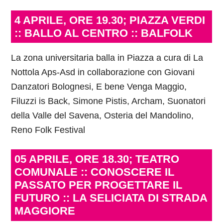
4 APRILE, ORE 19.30; PIAZZA VERDI
:: BALLO AL CENTRO :: BALFOLK
La zona universitaria balla in Piazza a cura di La
Nottola Aps-Asd in collaborazione con Giovani
Danzatori Bolognesi, E bene Venga Maggio,
Filuzzi is Back, Simone Pistis, Archam, Suonatori
della Valle del Savena, Osteria del Mandolino,
Reno Folk Festival
05 APRILE, ORE 18.30; TEATRO
COMUNALE :: CONOSCERE IL
PASSATO PER PROGETTARE IL
FUTURO :: LA SELICIATA DI STRADA
MAGGIORE