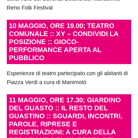
Reno Folk Festival
10 MAGGIO, ORE 19.00; TEATRO
COMUNALE :: XY – CONDIVIDI LA
POSIZIONE :: GIOCO-
PERFORMANCE APERTA AL
PUBBLICO
Esperienze di teatro partecipato con gli abitanti di
Piazza Verdi a cura di Manimotò
11 MAGGIO, ORE 17.30; GIARDINO
DEL GUASTO :: IL RESTO DEL
GUASTINO :: SGUARDI, INCONTRI,
PAROLE, RIPRESE E
REGISTRAZIONI: A CURA DELLA