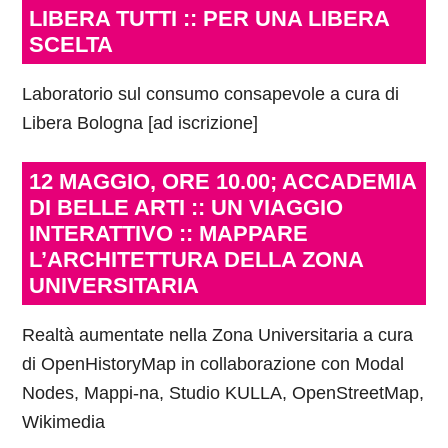
LIBERA TUTTI :: PER UNA LIBERA
SCELTA
Laboratorio sul consumo consapevole a cura di
Libera Bologna [ad iscrizione]
12 MAGGIO, ORE 10.00; ACCADEMIA
DI BELLE ARTI :: UN VIAGGIO
INTERATTIVO :: MAPPARE
L’ARCHITETTURA DELLA ZONA
UNIVERSITARIA
Realtà aumentate nella Zona Universitaria a cura
di OpenHistoryMap in collaborazione con Modal
Nodes, Mappi-na, Studio KULLA, OpenStreetMap,
Wikimedia