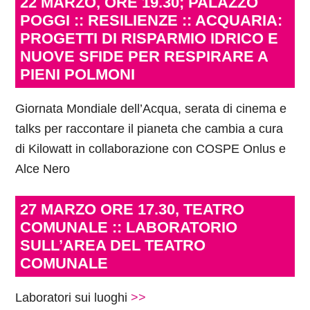
22 MARZO, ORE 19.30; PALAZZO
POGGI :: RESILIENZE :: ACQUARIA:
PROGETTI DI RISPARMIO IDRICO E
NUOVE SFIDE PER RESPIRARE A
PIENI POLMONI
Giornata Mondiale dell’Acqua, serata di cinema e
talks per raccontare il pianeta che cambia a cura
di Kilowatt in collaborazione con COSPE Onlus e
Alce Nero
27 MARZO ORE 17.30, TEATRO
COMUNALE :: LABORATORIO
SULL’AREA DEL TEATRO
COMUNALE
Laboratori sui luoghi
>>