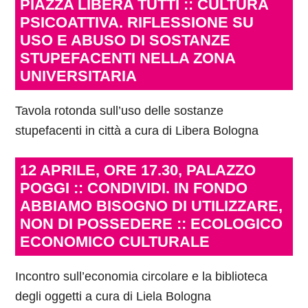
PIAZZA LIBERA TUTTI :: CULTURA
PSICOATTIVA. RIFLESSIONE SU
USO E ABUSO DI SOSTANZE
STUPEFACENTI NELLA ZONA
UNIVERSITARIA
Tavola rotonda sull’uso delle sostanze
stupefacenti in città a cura di Libera Bologna
12 APRILE, ORE 17.30, PALAZZO
POGGI :: CONDIVIDI. IN FONDO
ABBIAMO BISOGNO DI UTILIZZARE,
NON DI POSSEDERE :: ECOLOGICO
ECONOMICO CULTURALE
Incontro sull’economia circolare e la biblioteca
degli oggetti a cura di Liela Bologna