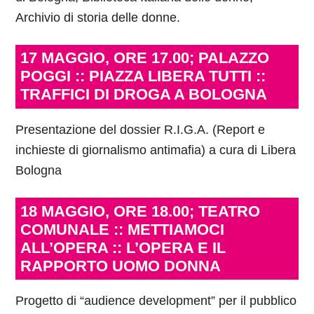
Archivio di storia delle donne.
17 MAGGIO, ORE 17.00; PALAZZO
POGGI :: PIAZZA LIBERA TUTTI ::
TRAFFICI DI DROGA A BOLOGNA
Presentazione del dossier R.I.G.A. (Report e
inchieste di giornalismo antimafia) a cura di Libera
Bologna
18 MAGGIO, ORE 18.00; TEATRO
COMUNALE :: METTIAMOCI
ALL’OPERA :: L’OPERA E IL
RAPPORTO UOMO DONNA
Progetto di “audience development” per il pubblico