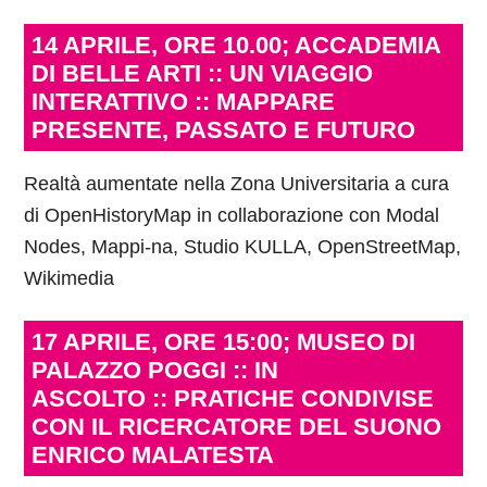
14 APRILE, ORE 10.00; ACCADEMIA
DI BELLE ARTI :: UN VIAGGIO
INTERATTIVO :: MAPPARE
PRESENTE, PASSATO E FUTURO
Realtà aumentate nella Zona Universitaria a cura
di OpenHistoryMap in collaborazione con Modal
Nodes, Mappi-na, Studio KULLA, OpenStreetMap,
Wikimedia
17 APRILE, ORE 15:00; MUSEO DI
PALAZZO POGGI :: IN
ASCOLTO
::
PRATICHE CONDIVISE
CON IL RICERCATORE DEL SUONO
ENRICO MALATESTA