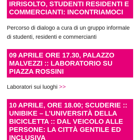
IRRISOLTO, STUDENTI RESIDENTI E
COMMERCIANTI: INCONTRIAMOCI
Percorso di dialogo a cura di un gruppo informale
di studenti, residenti e commercianti
09 APRILE ORE 17.30, PALAZZO
MALVEZZI :: LABORATORIO SU
PIAZZA ROSSINI
Laboratori sui luoghi
>>
10 APRILE, ORE 18.00; SCUDERIE ::
UNIBIKE – L’UNIVERSITÀ DELLA
BICICLETTA :: DAL VEICOLO ALLE
PERSONE: LA CITTÀ GENTILE ED
INCLUSIVA