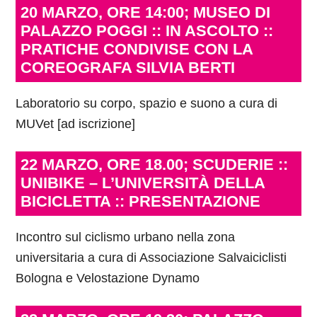
20 MARZO, ORE 14:00; MUSEO DI
PALAZZO POGGI :: IN ASCOLTO ::
PRATICHE CONDIVISE CON LA
COREOGRAFA SILVIA BERTI
Laboratorio su corpo, spazio e suono a cura di
MUVet [ad iscrizione]
22 MARZO, ORE 18.00; SCUDERIE ::
UNIBIKE – L’UNIVERSITÀ DELLA
BICICLETTA :: PRESENTAZIONE
Incontro sul ciclismo urbano nella zona
universitaria a cura di Associazione Salvaiciclisti
Bologna e Velostazione Dynamo