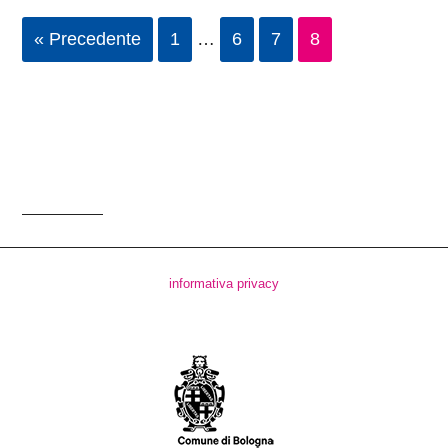
« Precedente
1
…
6
7
8
informativa privacy