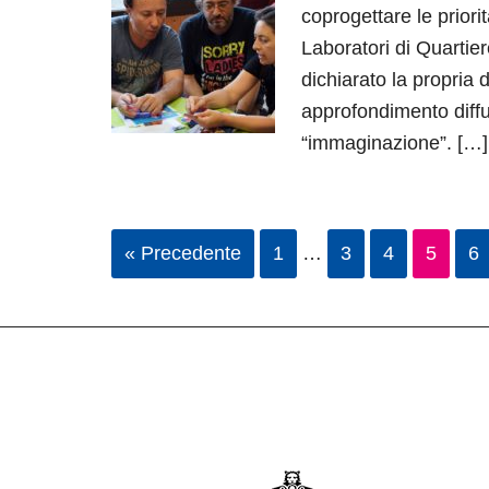
coprogettare le priori
Laboratori di Quartier
dichiarato la propria d
approfondimento diffu
“immaginazione”. […]
« Precedente
1
…
3
4
5
6