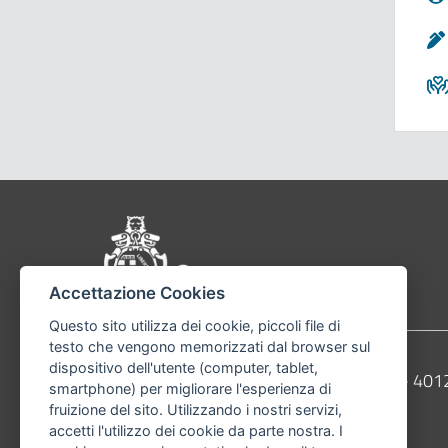
Pié di pagina di Comu
Accettazione Cookies
Questo sito utilizza dei cookie, piccoli file di
testo che vengono memorizzati dal browser sul
dispositivo dell'utente (computer, tablet,
Contatti
Comune di Bologna, Piazza Maggiore, 6 - 4
smartphone) per migliorare l'esperienza di
fruizione del sito. Utilizzando i nostri servizi,
Telefono:
051203040
accetti l'utilizzo dei cookie da parte nostra. I