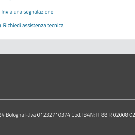
Invia una segnalazione
Richiedi assistenza tecnica
ne di Bologna
0124 Bologna P.Iva 01232710374 Cod. IBAN: IT 88 R 02008