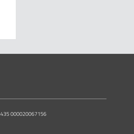
 02435 000020067156