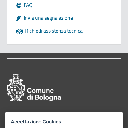
FAQ
Invia una segnalazione
Richiedi assistenza tecnica
Pié di pagina di Comune di Bol
Contatti
Accettazione Cookies
Comune di Bologna, Piazza Maggiore, 6 - 40124