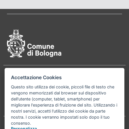
Pié di pagina di Comune di Bol
Contatti
Accettazione Cookies
Comune di Bologna, Piazza Maggiore, 6 - 40124
Bologna P.Iva 01232710374 Cod. IBAN: IT 88 R
Questo sito utilizza dei cookie, piccoli file di testo che
vengono memorizzati dal browser sul dispositivo
02008 02435 000020067156
dell'utente (computer, tablet, smartphone) per
migliorare l'esperienza di fruizione del sito. Utilizzando i
Telefono:
051203040
nostri servizi, accetti l'utilizzo dei cookie da parte
nostra. I cookie verranno impostati solo dopo il tuo
consenso.
Personalizza