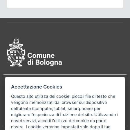
Pié di pagina di Comune di Bol
Contatti
Accettazione Cookies
Comune di Bologna, Piazza Maggiore, 6 - 40124
Bologna P.Iva 01232710374 Cod. IBAN: IT 88 R
Questo sito utilizza dei cookie, piccoli file di testo che
vengono memorizzati dal browser sul dispositivo
02008 02435 000020067156
dell'utente (computer, tablet, smartphone) per
migliorare l'esperienza di fruizione del sito. Utilizzando i
Telefono:
051203040
nostri servizi, accetti l'utilizzo dei cookie da parte
nostra. I cookie verranno impostati solo dopo il tuo