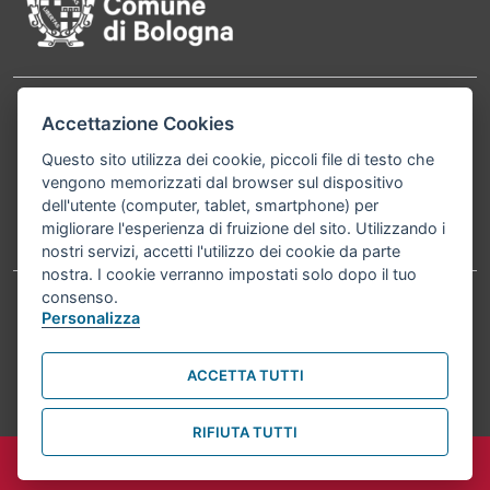
Accettazione Cookies
Contatti
Comune di Bologna, Piazza Maggiore, 6 - 40124
Bologna P.Iva 01232710374 Cod. IBAN: IT 88 R
Questo sito utilizza dei cookie, piccoli file di testo che
vengono memorizzati dal browser sul dispositivo
02008 02435 000020067156
dell'utente (computer, tablet, smartphone) per
migliorare l'esperienza di fruizione del sito. Utilizzando i
Telefono:
051203040
nostri servizi, accetti l'utilizzo dei cookie da parte
nostra. I cookie verranno impostati solo dopo il tuo
consenso.
Personalizza
Accessibilità
Carta dei valori
Informativa sul trattamento dei dati personali
Note legali
ACCETTA TUTTI
© Comune di Bologna 2026. Tutti i diritti riservati.
RIFIUTA TUTTI