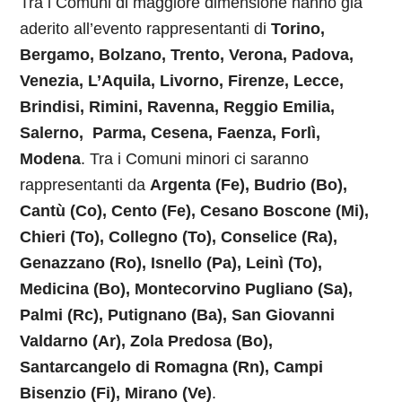
Tra i Comuni di maggiore dimensione hanno già
aderito all’evento rappresentanti di
Torino,
Bergamo, Bolzano, Trento, Verona, Padova,
Venezia, L’Aquila, Livorno, Firenze, Lecce,
Brindisi, Rimini, Ravenna, Reggio Emilia,
Salerno, Parma, Cesena, Faenza, Forlì,
Modena
. Tra i Comuni minori ci saranno
rappresentanti da
Argenta (Fe), Budrio (Bo),
Cantù (Co), Cento (Fe), Cesano Boscone (Mi),
Chieri (To), Collegno (To), Conselice (Ra),
Genazzano (Ro), Isnello (Pa), Leinì (To),
Medicina (Bo), Montecorvino Pugliano (Sa),
Palmi (Rc), Putignano (Ba), San Giovanni
Valdarno (Ar), Zola Predosa (Bo),
Santarcangelo di Romagna (Rn), Campi
Bisenzio (Fi), Mirano (Ve)
.