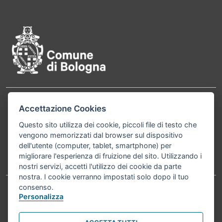
Pié di pagina di Comune di Bol
Contatti
Accettazione Cookies
Comune di Bologna, Piazza Maggiore, 6 - 40124
Bologna P.Iva 01232710374 Cod. IBAN: IT 88 R
Questo sito utilizza dei cookie, piccoli file di testo che
vengono memorizzati dal browser sul dispositivo
02008 02435 000020067156
dell'utente (computer, tablet, smartphone) per
migliorare l'esperienza di fruizione del sito. Utilizzando i
Telefono:
051203040
nostri servizi, accetti l'utilizzo dei cookie da parte
nostra. I cookie verranno impostati solo dopo il tuo
consenso.
Personalizza
Accessibilità
Carta dei valori
Informativa sul trattamento dei dati personali
Note legali