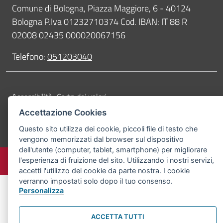
Contatti
Comune di Bologna, Piazza Maggiore, 6 - 40124
Bologna P.Iva 01232710374 Cod. IBAN: IT 88 R
02008 02435 000020067156
Telefono:
051203040
Accessibilità
Carta dei valori
Informativa sul trattamento dei dati personali
Note legali
Accettazione Cookies
Questo sito utilizza dei cookie, piccoli file di testo che
© Comune di Bologna 2026. Tutti i diritti riservati.
vengono memorizzati dal browser sul dispositivo
dell'utente (computer, tablet, smartphone) per migliorare
l'esperienza di fruizione del sito. Utilizzando i nostri servizi,
accetti l'utilizzo dei cookie da parte nostra. I cookie
verranno impostati solo dopo il tuo consenso.
Personalizza
ACCETTA TUTTI