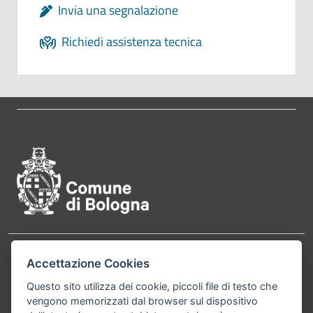
Invia una segnalazione
Richiedi assistenza tecnica
Pié di pagina di Comune di Bol
Accettazione Cookies
Contatti
Comune di Bologna, Piazza Maggiore, 6 - 40124
Bologna P.Iva 01232710374 Cod. IBAN: IT 88 R
Questo sito utilizza dei cookie, piccoli file di testo che
vengono memorizzati dal browser sul dispositivo
02008 02435 000020067156