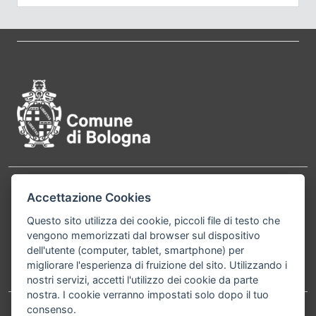
Pié di pagina di Comune di Bol
Contatti
Accettazione Cookies
Comune di Bologna, Piazza Maggiore, 6 - 40124
Bologna P.Iva 01232710374 Cod. IBAN: IT 88 R
Questo sito utilizza dei cookie, piccoli file di testo che
vengono memorizzati dal browser sul dispositivo
02008 02435 000020067156
dell'utente (computer, tablet, smartphone) per
migliorare l'esperienza di fruizione del sito. Utilizzando i
Telefono:
051203040
nostri servizi, accetti l'utilizzo dei cookie da parte
nostra. I cookie verranno impostati solo dopo il tuo
consenso.