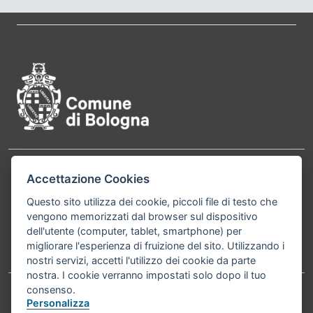
Pié di pagina di Comune di Bol
Contatti
Accettazione Cookies
Comune di Bologna, Piazza Maggiore, 6 - 40124
Bologna P.Iva 01232710374 Cod. IBAN: IT 88 R
Questo sito utilizza dei cookie, piccoli file di testo che
vengono memorizzati dal browser sul dispositivo
02008 02435 000020067156
dell'utente (computer, tablet, smartphone) per
migliorare l'esperienza di fruizione del sito. Utilizzando i
Telefono:
051203040
nostri servizi, accetti l'utilizzo dei cookie da parte
nostra. I cookie verranno impostati solo dopo il tuo
consenso.
Personalizza
Accessibilità
Carta dei valori