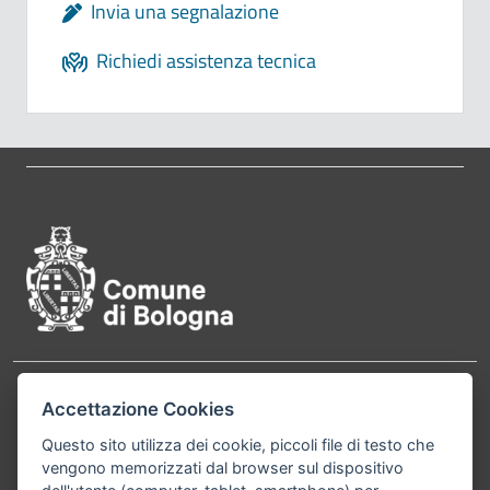
Invia una segnalazione
Richiedi assistenza tecnica
Pié di pagina di Comune di Bol
Contatti
Accettazione Cookies
Comune di Bologna, Piazza Maggiore, 6 - 40124
Bologna P.Iva 01232710374 Cod. IBAN: IT 88 R
Questo sito utilizza dei cookie, piccoli file di testo che
vengono memorizzati dal browser sul dispositivo
02008 02435 000020067156