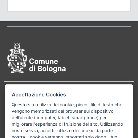
Pié di pagina di Comune di Bol
Accettazione Cookies
Contatti
Comune di Bologna, Piazza Maggiore, 6 - 40124
Bologna P.Iva 01232710374 Cod. IBAN: IT 88 R
Questo sito utilizza dei cookie, piccoli file di testo che
vengono memorizzati dal browser sul dispositivo
02008 02435 000020067156
dell'utente (computer, tablet, smartphone) per
migliorare l'esperienza di fruizione del sito. Utilizzando i
Telefono:
051203040
nostri servizi, accetti l'utilizzo dei cookie da parte
nostra. I cookie verranno impostati solo dopo il tuo